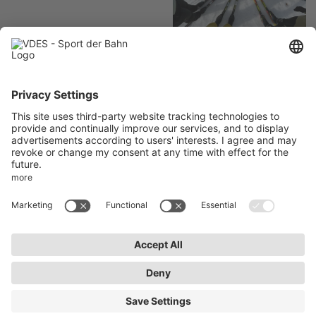
Langlauf
Aktuelles
Impressum
AktivWelt
Datenschutz
Kontakt
AGB
Newsletter abonnieren
Bleiben Sie auf dem Laufenden über Neuigkeiten und
Veranstaltungen des VDES.