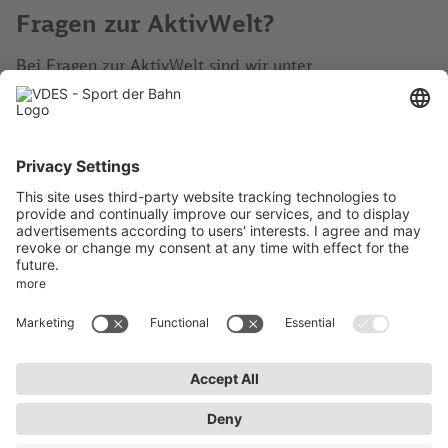
Fragen zur AktivWelt?
Bei Fragen zur AktivWelt sind wir unter
aktivwelt@vdes.org zu erreichen.
Aktuelles
Impressum
AktivWelt
Datenschutz
Kontakt
AGB
Newsletter abonnieren
Bleiben Sie auf dem Laufenden über Neuigkeiten und
Veranstaltungen des VDES.