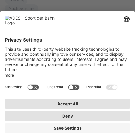
Nachberichte
Download
Aktuelles
Impressum
AktivWelt
Datenschutz
Kontakt
AGB
Newsletter abonnieren
Bleiben Sie auf dem Laufenden über Neuigkeiten und
Veranstaltungen des VDES.