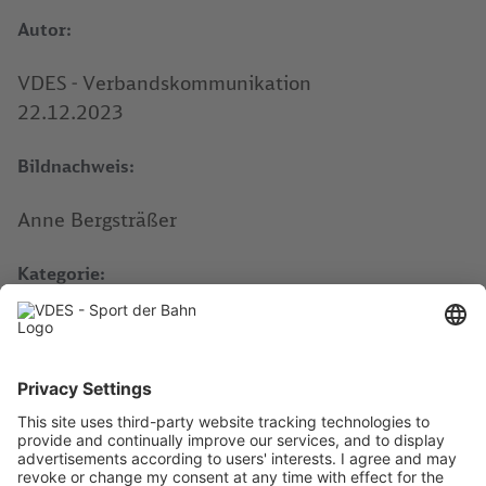
Autor:
VDES - Verbandskommunikation
22.12.2023
Bildnachweis:
Anne Bergsträßer
Kategorie:
Informationen
Aktuelles
Impressum