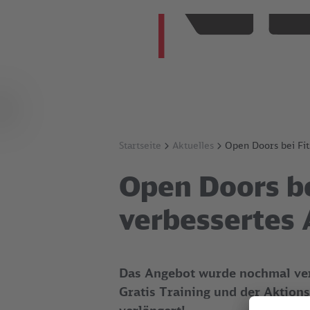
Startseite
Aktuelles
Open Doors bei Fi
Open Doors be
verbessertes
Das Angebot wurde nochmal ve
Gratis Training und der Aktion