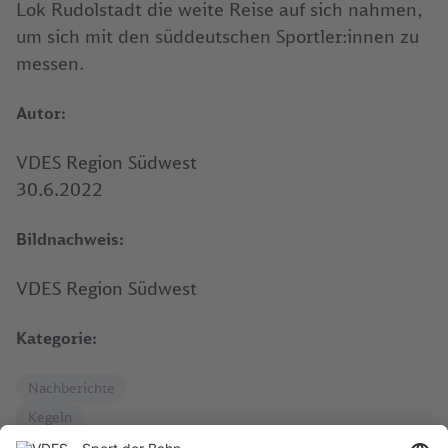
Lok Rudolstadt die weite Reise auf sich nahmen,
um sich mit den süddeutschen Sportler:innen zu
messen.
Autor:
VDES Region Südwest
30.6.2022
Bildnachweis:
VDES Region Südwest
Kategorie:
Nachberichte
Kegeln