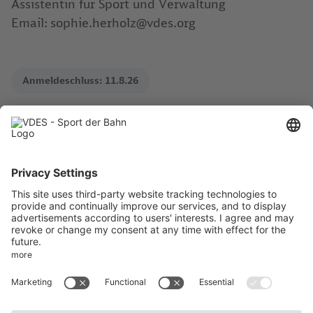
Assistentin für Sport und Verwaltung
Email: sophie.herholz@vdes.org
Anmeldeschluss:
11.8.26
Anmeldung
Aktuelles
Impressum
AktivWelt
Datenschutz
Kontakt
AGB