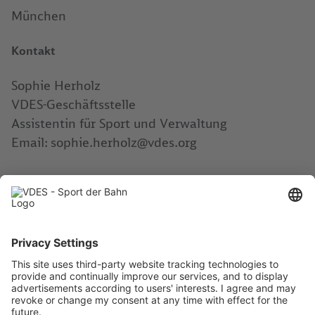
München
Kontakt
Sophie Herholz
VDES-Geschäftsstelle
Assistentin für Sport und Verwaltung
Email: sophie.herholz@vdes.org
Anmeldeschluss:
16.6.26
Aktuelles
Impressum