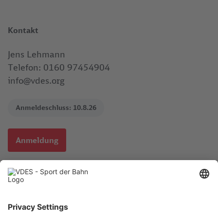
Kontakt
Jens Lehmann
Telefon: 0160 97454904
info@vdes.org
Anmeldeschluss:
10.8.26
Anmeldung
Download .pdf