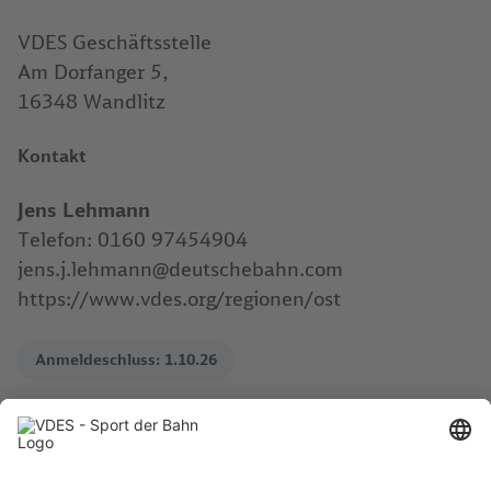
VDES Geschäftsstelle
Am Dorfanger 5,
16348 Wandlitz
Kontakt
Jens Lehmann
Telefon: 0160 97454904
jens.j.lehmann@deutschebahn.com
https://www.vdes.org/regionen/ost
Anmeldeschluss:
1.10.26
Download .pdf