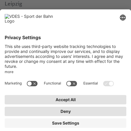
Leipzig
Anmeldeschluss:
20.5.26
Aktuelles
Impressum
AktivWelt
Datenschutz
Kontakt
AGB
Newsletter abonnieren
Bleiben Sie auf dem Laufenden über Neuigkeiten und
Veranstaltungen des VDES.