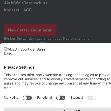
AktivWelt
Datenschutz
Kontakt
AGB
Newsletter abonnieren
Bleiben Sie auf dem Laufenden über Neuigkeiten und
Veranstaltungen des VDES.